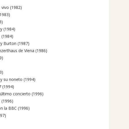
 vivo (1982)
(1983)
3)
y (1984)
o (1984)
y Burton (1987)
nzerthaus de Viena (1986)
9)
3)
 y su noneto (1994)
7 (1994)
último concierto (1996)
 (1996)
en la BBC (1996)
997)
)