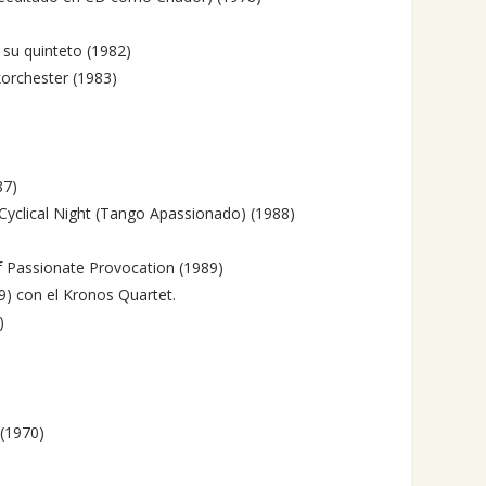
 su quinteto (1982)
rchester (1983)
87)
yclical Night (Tango Apassionado) (1988)
f Passionate Provocation (1989)
9) con el Kronos Quartet.
)
 (1970)