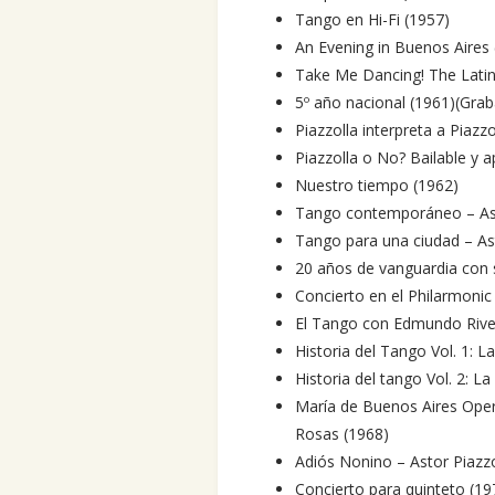
Tango en Hi-Fi (1957)
An Evening in Buenos Aires
Take Me Dancing! The Latin 
5º año nacional (1961)(Gra
Piazzolla interpreta a Piazzo
Piazzolla o No? Bailable y 
Nuestro tiempo (1962)
Tango contemporáneo – Asto
Tango para una ciudad – Ast
20 años de vanguardia con 
Concierto en el Philarmonic
El Tango con Edmundo River
Historia del Tango Vol. 1: L
Historia del tango Vol. 2: L
María de Buenos Aires Operi
Rosas (1968)
Adiós Nonino – Astor Piazzo
Concierto para quinteto (19