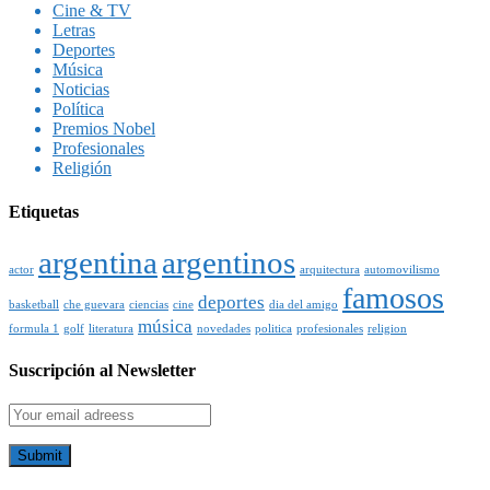
Cine & TV
Letras
Deportes
Música
Noticias
Política
Premios Nobel
Profesionales
Religión
Etiquetas
argentina
argentinos
actor
arquitectura
automovilismo
famosos
deportes
basketball
che guevara
ciencias
cine
dia del amigo
música
formula 1
golf
literatura
novedades
politica
profesionales
religion
Suscripción al Newsletter