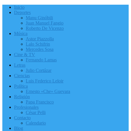
Inicio
Deportes
Manu Ginóbili
Juan Manuel Fangio
Roberto De Vicenzo
Música
Astor Piazzolla
Lalo Schifrin
Mercedes Sosa
Cine & TV
Fernando Lamas
Letras
Julio Cortázar
Ciencias
Luis Federico Leloir
Política
Ernesto «Che» Guevara
Religión
Papa Francisco
Profesionales
César Pelli
Contacto
Calendario
Blog